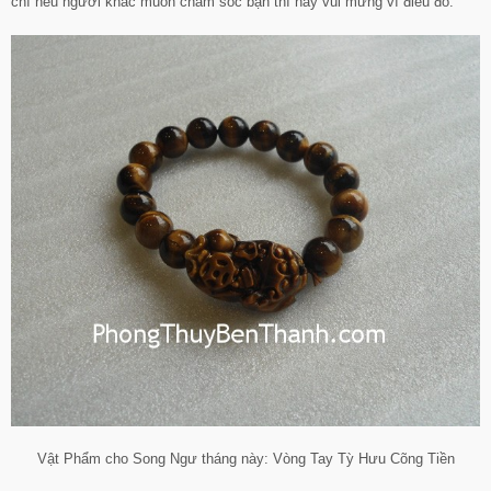
chí nếu người khác muốn chăm sóc bạn thì hãy vui mừng vì điều đó.
Vật Phẩm cho Song Ngư tháng này: Vòng Tay Tỳ Hưu Cõng Tiền