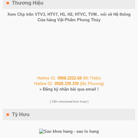
Thương Hiệu
Xem Clip trên
VTV3
,
HTV7
,
H1
, H2, HTVC, TVM.. nói về Hệ thống
Cửa hàng Vật Phẩm Phong Thủy
Hotline 01:
0968.2222.68
(Mr.Thiện)
Hotline 02:
0928.339.339
(Ms.Phương)
»
Đăng ký nhận bài qua email !
[ Cần checkmail kích hoạt ]
Tỳ Hưu