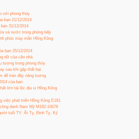
p với phong thủy
ủa bạn 21/12/2014
a bạn 31/12/2014
lửa và nước trong phòng bếp
hạnh phúc may mắn Hồng Kông
ủa bạn 25/12/2014
ng dữ của căn nhà
u tượng trong phong thủy
gay sau khi gặp thất bại
ắm để tràn đầy năng lượng
2014 của bạn
t lớn tài lộc địa vị Hồng Kông
g việc phát triển Hồng Kông E181
 công danh Nam Mỹ M182-10678
ười tuổi TỴ: Ất Tỵ, Đinh Tỵ, Kỷ