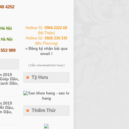
248 4252
Hotline 01:
0968.2222.68
 Hà Nội
(Mr.Thiện)
Hotline 02:
0928.339.339
 Hà Nội
(Ms.Phương)
»
Đăng ký nhận bài qua
 553 989
email !
[ Cần checkmail kích hoạt ]
m 2015
Tỳ Hưu
 Giáp Dần,
Canh Dần,
m 2015
Ất Dậu,
Thiềm Thừ
n Dậu,