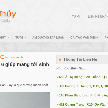
TỬ VI
LIÊN HỆ NHA
»
»
THỦY
TỬ VI
ÂM DƯƠNG TẠP LUẬN
CẢI TẠO VẬN MỆNH
P
No comments
Thông Tin Liên Hệ
ố 6 giúp mang tới sinh
Khu Vực Miền Nam:
» 68 Lê Thị Riêng, Bến Thành, Q.
ẻ Càn, đây là quẻ dương mạnh nhất.
» 362 Đường 3 Tháng 2, P.12, Q.1
» 145 Phan Đăng Lưu, Phú Nhuận
» 462 Quang Trung, P.10, Gò Vấp