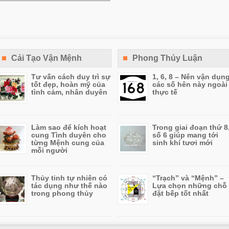
Cải Tạo Vận Mệnh
Phong Thủy Luận
Tư vấn cách duy trì sự
1, 6, 8 – Nên vận dụn
tốt đẹp, hoàn mỹ của
các số hên này ngoài
tình cảm, nhân duyên
thực tế
Làm sao để kích hoạt
Trong giai đoạn thứ 8
cung Tình duyên cho
số 6 giúp mang tới
từng Mệnh cung của
sinh khí tươi mới
mỗi người
Thủy tinh tự nhiên có
“Trạch” và “Mệnh” –
tác dụng như thế nào
Lựa chọn những chỗ
trong phong thủy
đặt bếp tốt nhất