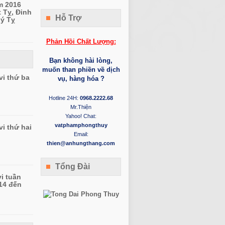
m 2016
t Tỵ, Đinh
Hỗ Trợ
uý Tỵ
Phản Hồi Chất Lượng:
Bạn không hài lòng,
muốn than phiền về dịch
vi thứ ba
vụ, hàng hóa ?
Hotline 24H:
0968.2222.68
Mr.Thiện
Yahoo! Chat:
vatphamphongthuy
vi thứ hai
Email:
thien@anhungthang.com
Tổng Đài
vi tuần
14 đến