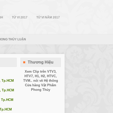
NH
TỬ VI 2017
TỬ VI NĂM 2017
HONG THỦY LUẬN
Thương Hiệu
Xem Clip trên
VTV3
,
HTV7
,
H1
, H2, HTVC,
1, Tp.HCM
TVM.. nói về Hệ thống
Cửa hàng Vật Phẩm
Phong Thủy
0, Tp.HCM
, Tp.HCM
, Tp.HCM