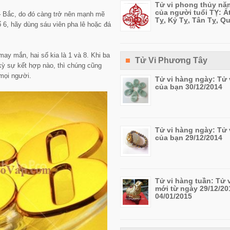
Tử vi phong thủy nă
của người tuổi TỴ: Ấ
– Bắc, do đó càng trở nên mạnh mẽ
Tỵ, Kỷ Tỵ, Tân Tỵ, Q
6, hãy dùng sáu viên pha lê hoặc đá
ay mắn, hai số kia là 1 và 8. Khi ba
Tử Vi Phương Tây
 kỳ sự kết hợp nào, thì chúng cũng
 mọi người.
Tử vi hàng ngày: Tử 
của bạn 30/12/2014
Tử vi hàng ngày: Tử 
của bạn 29/12/2014
Tử vi hàng tuần: Tử 
mới từ ngày 29/12/20
04/01/2015