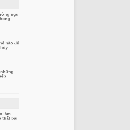
iường ngủ
phong
thế nào để
thủy
 những
bếp
àn làm
 thất bại