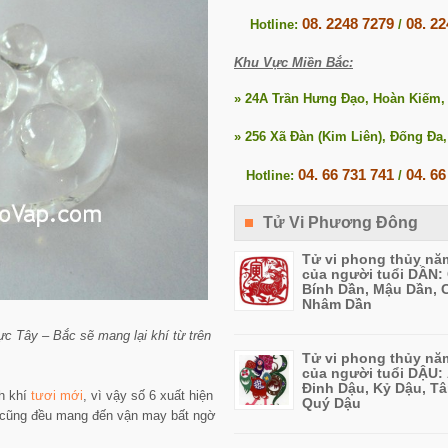
08. 2248 7279
08. 2
Hotline:
/
Khu Vực Miền Bắc:
» 24A Trần Hưng Đạo, Hoàn Kiếm,
» 256 Xã Đàn (Kim Liên), Đống Đa,
04. 66 731 741
04. 66
Hotline:
/
Tử Vi Phương Đông
Tử vi phong thủy nă
của người tuổi DẦN:
Bính Dần, Mậu Dần, 
Nhâm Dần
ực Tây – Bắc sẽ mang lại khí từ trên
.
Tử vi phong thủy nă
của người tuổi DẬU: 
Đinh Dậu, Kỷ Dậu, Tâ
nh khí
tươi mới
, vì vậy số 6 xuất hiện
Quý Dậu
m cũng đều mang đến vận may bất ngờ