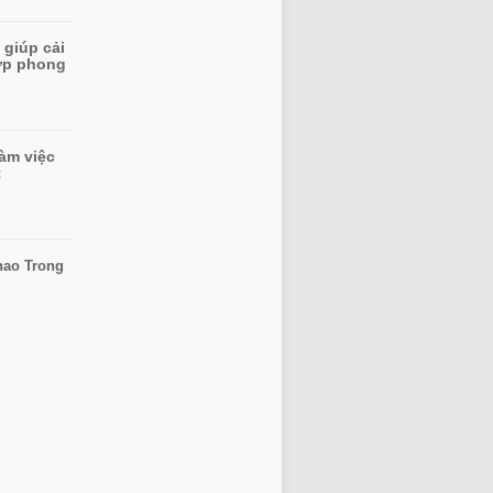
 giúp cải
hợp phong
làm việc
t