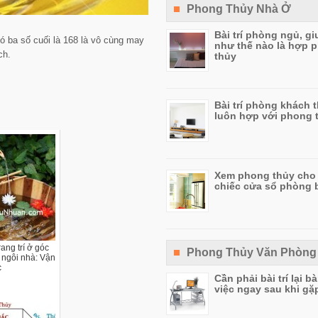
Phong Thủy Nhà Ở
Bài trí phòng ngủ, g
ó ba số cuối là 168 là vô cùng may
như thế nào là hợp 
ch.
thủy
Bài trí phòng khách 
luôn hợp với phong 
Xem phong thủy cho
chiếc cửa sổ phòng 
rang trí ở góc
Phong Thủy Văn Phòng
ngôi nhà: Vận
c
Cần phải bài trí lại b
việc ngay sau khi gặp