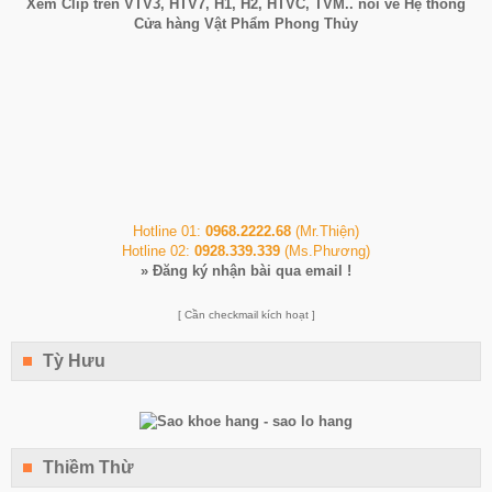
Xem Clip trên
VTV3
,
HTV7
,
H1
, H2, HTVC, TVM.. nói về Hệ thống
Cửa hàng Vật Phẩm Phong Thủy
Hotline 01:
0968.2222.68
(Mr.Thiện)
Hotline 02:
0928.339.339
(Ms.Phương)
»
Đăng ký nhận bài qua email !
[ Cần checkmail kích hoạt ]
Tỳ Hưu
Thiềm Thừ