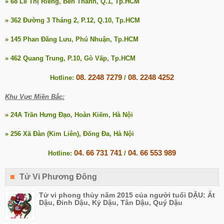
» 68 Lê Thị Riêng, Bến Thành, Q.1, Tp.HCM
» 362 Đường 3 Tháng 2, P.12, Q.10, Tp.HCM
» 145 Phan Đăng Lưu, Phú Nhuận, Tp.HCM
» 462 Quang Trung, P.10, Gò Vấp, Tp.HCM
08. 2248 7279
08. 2248 4252
Hotline:
/
Khu Vực Miền Bắc:
» 24A Trần Hưng Đạo, Hoàn Kiếm, Hà Nội
» 256 Xã Đàn (Kim Liên), Đống Đa, Hà Nội
04. 66 731 741
04. 66 553 989
Hotline:
/
Tử Vi Phương Đông
Tử vi phong thủy năm 2015 của người tuổi DẬU: Ất
Dậu, Đinh Dậu, Kỷ Dậu, Tân Dậu, Quý Dậu