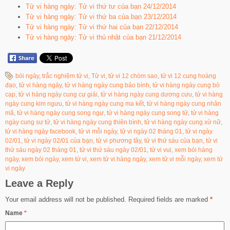
Tử vi hàng ngày: Tử vi thứ tư của bạn 24/12/2014
Tử vi hàng ngày: Tử vi thứ ba của bạn 23/12/2014
Tử vi hàng ngày: Tử vi thứ hai của bạn 22/12/2014
Tử vi hàng ngày: Tử vi thủ nhật của bạn 21/12/2014
bói ngày
,
trắc nghiệm tử vi
,
Tử vi
,
tử vi 12 chòm sao
,
tử vi 12 cung hoàng
đạo
,
tử vi hàng ngày
,
tử vi hàng ngày cung bảo bình
,
tử vi hàng ngày cung bò
cạp
,
tử vi hàng ngày cung cự giải
,
tử vi hàng ngày cung dương cưu
,
tử vi hàng
ngày cung kim ngưu
,
tử vi hàng ngày cung ma kết
,
tử vi hàng ngày cung nhân
mã
,
tử vi hàng ngày cung song ngư
,
tử vi hàng ngày cung song tử
,
tử vi hàng
ngày cung sư tử
,
tử vi hàng ngày cung thiên bình
,
tử vi hàng ngày cung xử nữ
,
tử vi hàng ngày facebook
,
tử vi mỗi ngày
,
tử vi ngày 02 tháng 01
,
tử vi ngày
02/01
,
tử vi ngày 02/01 của bạn
,
tử vi phương tây
,
tử vi thứ sáu của bạn
,
tử vi
thứ sáu ngày 02 tháng 01
,
tử vi thứ sáu ngày 02/01
,
tử vi vui
,
xem bói hàng
ngày
,
xem bói ngày
,
xem tử vi
,
xem tử vi hàng ngày
,
xem tử vi mỗi ngày
,
xem tử
vi ngày
Leave a Reply
Your email address will not be published.
Required fields are marked
*
Name
*