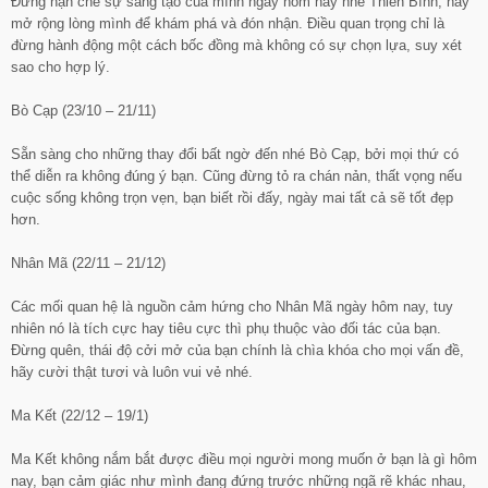
Đừng hạn chế sự sáng tạo của mình ngày hôm nay nhé Thiên Bình, hãy
mở rộng lòng mình để khám phá và đón nhận. Điều quan trọng chỉ là
đừng hành động một cách bốc đồng mà không có sự chọn lựa, suy xét
sao cho hợp lý.
Bò Cạp (23/10 – 21/11)
Sẵn sàng cho những thay đổi bất ngờ đến nhé Bò Cạp, bởi mọi thứ có
thể diễn ra không đúng ý bạn. Cũng đừng tỏ ra chán nản, thất vọng nếu
cuộc sống không trọn vẹn, bạn biết rồi đấy, ngày mai tất cả sẽ tốt đẹp
hơn.
Nhân Mã (22/11 – 21/12)
Các mối quan hệ là nguồn cảm hứng cho Nhân Mã ngày hôm nay, tuy
nhiên nó là tích cực hay tiêu cực thì phụ thuộc vào đối tác của bạn.
Đừng quên, thái độ cởi mở của bạn chính là chìa khóa cho mọi vấn đề,
hãy cười thật tươi và luôn vui vẻ nhé.
Ma Kết (22/12 – 19/1)
Ma Kết không nắm bắt được điều mọi người mong muốn ở bạn là gì hôm
nay, bạn cảm giác như mình đang đứng trước những ngã rẽ khác nhau,