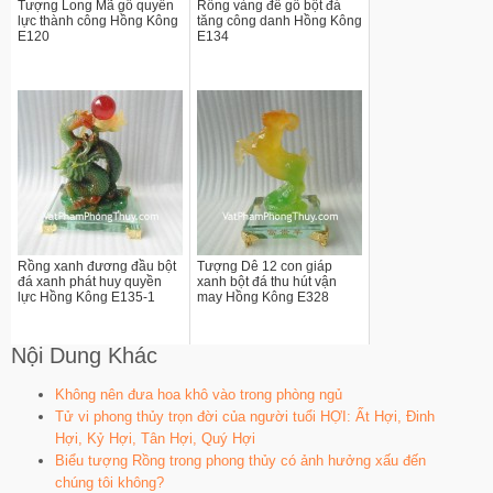
Tượng Long Mã gỗ quyền
Rồng vàng đế gỗ bột đá
lực thành công Hồng Kông
tăng công danh Hồng Kông
E120
E134
Rồng xanh đương đầu bột
Tượng Dê 12 con giáp
đá xanh phát huy quyền
xanh bột đá thu hút vận
lực Hồng Kông E135-1
may Hồng Kông E328
Nội Dung Khác
Không nên đưa hoa khô vào trong phòng ngủ
Tử vi phong thủy trọn đời của người tuổi HỢI: Ất Hợi, Đinh
Hợi, Kỷ Hợi, Tân Hợi, Quý Hợi
Biểu tượng Rồng trong phong thủy có ảnh hưởng xấu đến
chúng tôi không?