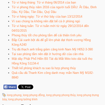
Tử vi hàng tháng: Tử vi tháng 06/2014 của bạn
Tử vi phong thủy năm 2016 của người tuổi DẬU: Ất Dậu, Đinh
Dậu, Kỷ Dậu, Tân Dậu, Quý Dậu
Tử vi hàng ngày: Tử vi thứ bảy của bạn 13/12/2014
Vì sao chúng ta không nên đặt bể cá ở phòng ngủ
Tử vi hàng tuần: Tử vi tuần mới từ ngày 29/12/2014 đến
04/01/2015
Phong thủy tốt cho phòng tắm để cải thiện tình yêu
Bắp Cải xanh bột đá đế gỗ lớn phát đạt thịnh vượng Hồng
Kông A240
Trụ đá thạch anh trắng giảm căng kinh Nam Mỹ H052-3-390
Tại sao phòng tắm nên đặt ở hướng dữ của căn nhà
Mặt dây Phật Phổ Hiền Bồ Tát đá Mắt Mèo kéo dài tuổi thọ
Hồng Kông S1134-4
Thiết kế phòng khách ra sao là hợp phong thủy
Quả cầu đá Thanh Kim công danh may mắn Nam Mỹ M182-
8840
long phụng
,
long phụng đồng
,
long phụng phong thủy
,
long phụng trưng
bày
,
long phụng tường trình