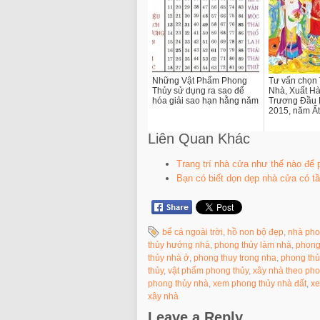
Những Vật Phẩm Phong
Tư vấn chọn
Thủy sử dụng ra sao để
Nhà, Xuất Hà
hóa giải sao hạn hằng năm
Trương Đầu
2015, năm Ất
Liên Quan Khác
Trang trí nhà cửa như thế nào để
Bạn có biết dọn dẹp nhà cửa có t
bể cá ngoài trời
,
hồ non bộ đẹp
,
nhà pho
thủy hướng nhà
,
phong thủy làm nhà
,
phong
thủy nhà ở
,
phong thuy trong nha
,
phong thủ
thủy
,
vật phẩm phong thủy
,
xây nhà theo pho
phong thủy nhà
,
xem phong thủy nhà đất
,
xe
xây nhà
Leave a Reply