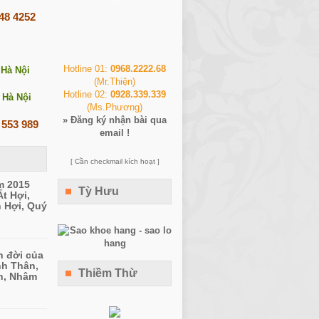
248 4252
Hotline 01:
0968.2222.68
 Hà Nội
(Mr.Thiện)
Hotline 02:
0928.339.339
 Hà Nội
(Ms.Phương)
»
Đăng ký nhận bài qua
 553 989
email !
[ Cần checkmail kích hoạt ]
m 2015
Tỳ Hưu
Ất Hợi,
n Hợi, Quý
n đời của
nh Thân,
Thiềm Thừ
n, Nhâm