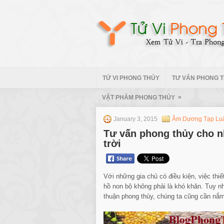
TỬ VI PHONG THỦY
TƯ VẤN PHONG 
»
VẬT PHẨM PHONG THỦY
January 3, 2015
Âm Dương Tạp Lu
Tư vấn phong thủy cho n
trời
Với những gia chủ có điều kiện, việc thi
hồ non bộ không phải là khó khăn. Tuy n
thuận phong thủy, chúng ta cũng cần nắm