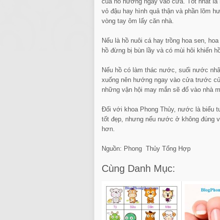
của hồ hướng ngay vào cửa. Tốt nhất là 
vỏ đậu hay hình quả thận và phần lõm hư
vòng tay ôm lấy căn nhà.
Nếu là hồ nuôi cá hay trồng hoa sen, ho
hồ đừng bị bùn lầy và có mùi hôi khiến hồ 
Nếu hồ có làm thác nước, suối nước nhân
xuống nên hướng ngay vào cửa trước của
những vận hội may mắn sẽ đổ vào nhà m
Đối với khoa Phong Thủy, nước là biểu 
tốt đẹp, nhưng nếu nước ở không đúng vị 
hơn.
Nguồn: Phong Thủy Tổng Hợp
Cùng Danh Mục: