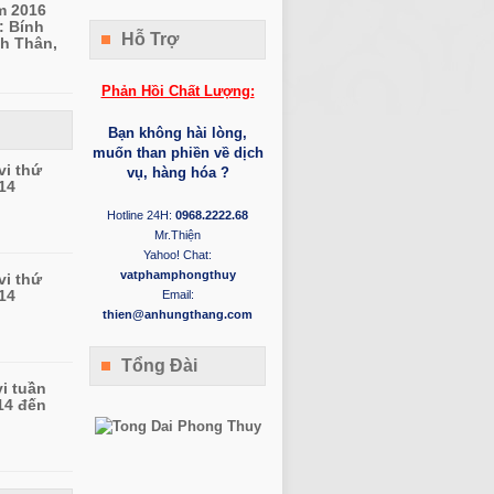
m 2016
: Bính
Hỗ Trợ
h Thân,
Phản Hồi Chất Lượng:
Bạn không hài lòng,
muốn than phiền về dịch
vi thứ
vụ, hàng hóa ?
14
Hotline 24H:
0968.2222.68
Mr.Thiện
Yahoo! Chat:
vatphamphongthuy
vi thứ
14
Email:
thien@anhungthang.com
Tổng Đài
vi tuần
14 đến