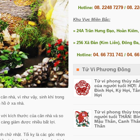
08. 2248 7279
08. 2
Hotline:
/
Khu Vực Miền Bắc:
» 24A Trần Hưng Đạo, Hoàn Kiếm,
» 256 Xã Đàn (Kim Liên), Đống Đa,
04. 66 731 741
04. 66
Hotline:
/
Tử Vi Phương Đông
Tử vi phong thủy nă
của người tuổi HỢI: 
Đinh Hợi, Kỷ Hợi, Tâ
Hợi
 căn nhà, vì như vậy, sinh khí trong
 hồ ở xa nhà.
Tử vi phong thủy trọ
 với kích thước của căn nhà và so
người tuổi THÂN: Bí
Mậu Thân, Canh Thâ
 càng giảm được nhiều bất lợi.
Thân
h chữ nhật. Tối kỵ là các góc nhọn