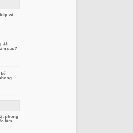
bếp và
g đè
làm sao?
 kế
phong
uật phong
ệc làm