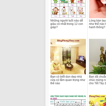
Những người tuổi nào dễ
Lòng bàn tay
giàu có nhất trong 12 con
như thế nào t
giáp?
hanh thông?
Bạn có biết dọn dẹp nhà
Bạn đã chuẫn
cửa có tầm quan trọng như
chúc mừng n
thế nào
cho Tết Tây 