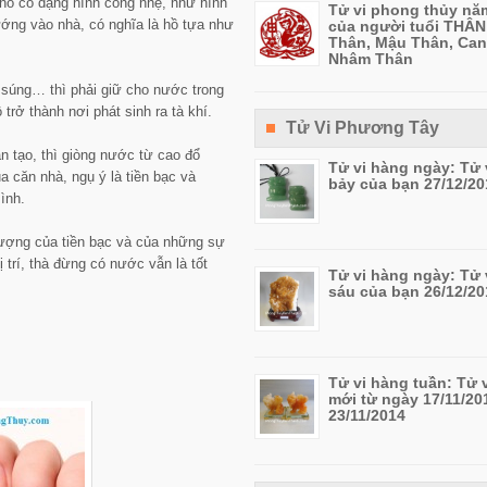
hồ có dạng hình cong nhẹ, như hình
Tử vi phong thủy nă
ớng vào nhà, có nghĩa là hồ tựa như
của người tuổi THÂN
Thân, Mậu Thân, Can
Nhâm Thân
a súng… thì phải giữ cho nước trong
trở thành nơi phát sinh ra tà khí.
Tử Vi Phương Tây
 tạo, thì giòng nước từ cao đổ
Tử vi hàng ngày: Tử 
 căn nhà, ngụ ý là tiền bạc và
bảy của bạn 27/12/20
ình.
tượng của tiền bạc và của những sự
trí, thà đừng có nước vẫn là tốt
Tử vi hàng ngày: Tử 
sáu của bạn 26/12/20
Tử vi hàng tuần: Tử 
mới từ ngày 17/11/20
23/11/2014