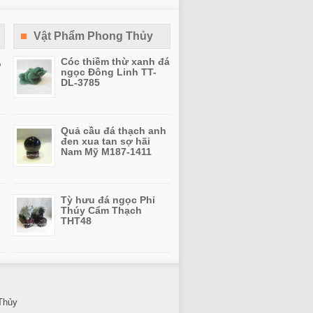
Vật Phẩm Phong Thủy
,
Cóc thiềm thừ xanh đá
ngọc Đông Linh TT-
DL-3785
Quả cầu đá thạch anh
đen xua tan sợ hãi
Nam Mỹ M187-1411
Tỳ hưu đá ngọc Phỉ
Thúy Cẩm Thạch
THT48
Thủy