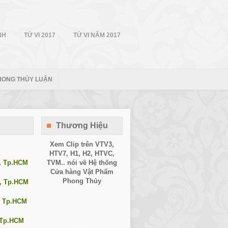
NH
TỬ VI 2017
TỬ VI NĂM 2017
HONG THỦY LUẬN
Thương Hiệu
Xem Clip trên
VTV3
,
HTV7
,
H1
, H2, HTVC,
1, Tp.HCM
TVM.. nói về Hệ thống
Cửa hàng Vật Phẩm
Phong Thủy
0, Tp.HCM
, Tp.HCM
, Tp.HCM