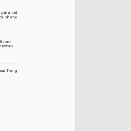
 giúp cải
hợp phong
ế nào
 hướng