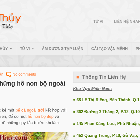
TỬ VI
LIÊN HỆ NHA
»
»
THỦY
TỬ VI
ÂM DƯƠNG TẠP LUẬN
CẢI TẠO VẬN MỆNH
P
ận
No comments
Thông Tin Liên Hệ
hững hồ non bộ ngoài
Khu Vực Miền Nam:
» 68 Lê Thị Riêng, Bến Thành, Q.
ết kế một
bể cá ngoài trời
kết hợp với
» 362 Đường 3 Tháng 2, P.12, Q.1
hiên, để có một
hồ non bộ đẹp
và
 rõ những quy tắc trước khi làm.
» 145 Phan Đăng Lưu, Phú Nhuận
» 462 Quang Trung, P.10, Gò Vấp