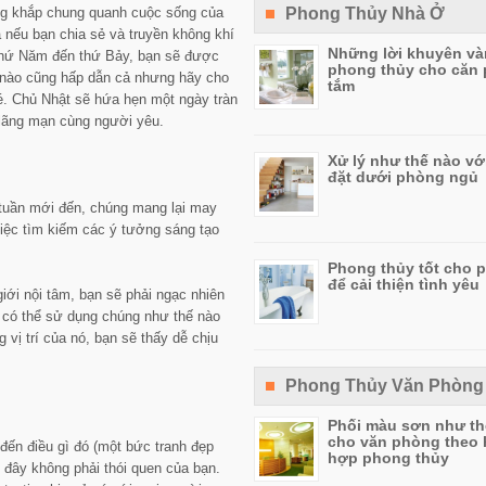
ộng khắp chung quanh cuộc sống của
Phong Thủy Nhà Ở
 nếu bạn chia sẻ và truyền không khí
Những lời khuyên và
thứ Năm đến thứ Bảy, bạn sẽ được
phong thủy cho căn
i nào cũng hấp dẫn cả nhưng hãy cho
tắm
é. Chủ Nhật sẽ hứa hẹn một ngày tràn
 lãng mạn cùng người yêu.
Xử lý như thế nào vớ
đặt dưới phòng ngủ
tuần mới đến, chúng mang lại may
việc tìm kiếm các ý tưởng sáng tạo
Phong thủy tốt cho 
để cải thiện tình yêu
ới nội tâm, bạn sẽ phải ngạc nhiên
 có thể sử dụng chúng như thế nào
g vị trí của nó, bạn sẽ thấy dễ chịu
Phong Thủy Văn Phòng
Phối màu sơn như th
cho văn phòng theo
đến điều gì đó (một bức tranh đẹp
hợp phong thủy
 đây không phải thói quen của bạn.