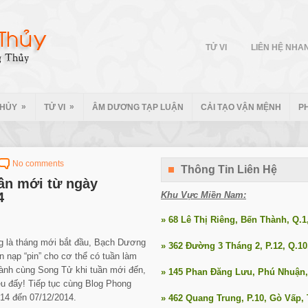
TỬ VI
LIÊN HỆ NHA
»
»
THỦY
TỬ VI
ÂM DƯƠNG TẠP LUẬN
CẢI TẠO VẬN MỆNH
P
No comments
Thông Tin Liên Hệ
uần mới từ ngày
4
Khu Vực Miền Nam:
» 68 Lê Thị Riêng, Bến Thành, Q.
g là tháng mới bắt đầu, Bạch Dương
» 362 Đường 3 Tháng 2, P.12, Q.1
n nạp “pin” cho cơ thể có tuần làm
hành cùng Song Tử khi tuần mới đến,
» 145 Phan Đăng Lưu, Phú Nhuận
u đấy! Tiếp tục cùng Blog Phong
14 đến 07/12/2014.
» 462 Quang Trung, P.10, Gò Vấp