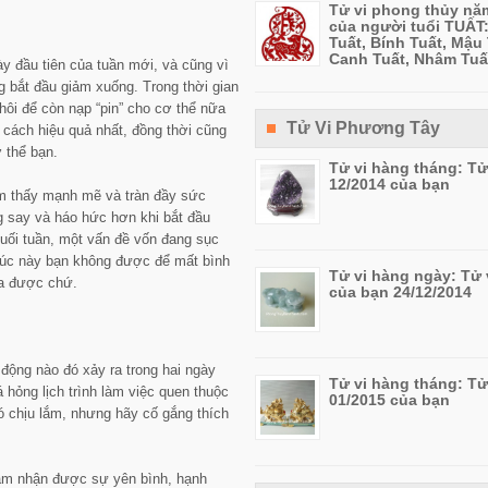
Tử vi phong thủy nă
của người tuổi TUẤT
Tuất, Bính Tuất, Mậu 
Canh Tuất, Nhâm Tuấ
ày đầu tiên của tuần mới, và cũng vì
 bắt đầu giảm xuống. Trong thời gian
hôi để còn nạp “pin” cho cơ thể nữa
Tử Vi Phương Tây
cách hiệu quả nhất, đồng thời cũng
 thể bạn.
Tử vi hàng tháng: Tử
12/2014 của bạn
m thấy mạnh mẽ và tràn đầy sức
ng say và háo hức hơn khi bắt đầu
ối tuần, một vấn đề vốn đang sục
 lúc này bạn không được để mất bình
Tử vi hàng ngày: Tử 
òa được chứ.
của bạn 24/12/2014
động nào đó xảy ra trong hai ngày
Tử vi hàng tháng: Tử
hỏng lịch trình làm việc quen thuộc
01/2015 của bạn
ó chịu lắm, nhưng hãy cố gắng thích
cảm nhận được sự yên bình, hạnh