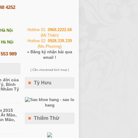
248 4252
Hotline 01:
0968.2222.68
 Hà Nội
(Mr.Thiện)
Hotline 02:
0928.339.339
 Hà Nội
(Ms.Phương)
»
Đăng ký nhận bài qua
 553 989
email !
[ Cần checkmail kích hoạt ]
n đời của
Tỳ Hưu
Tý, Bính
, Nhâm Tý
m 2015
 Ất Mão,
Thiềm Thừ
ân Mão,