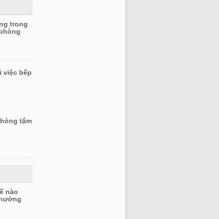
ng trong
 phòng
i việc bếp
phòng tắm
ế nào
 hướng