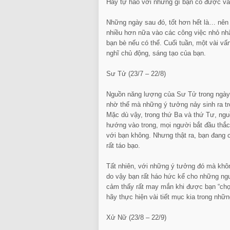
Hãy tự hào với những gì bạn có được và 
Những ngày sau đó, tốt hơn hết là… nên 
nhiều hơn nữa vào các công việc nhỏ nh
bạn bè nếu có thể. Cuối tuần, một vài vấn
nghĩ chủ động, sáng tạo của bạn.
Sư Tử (23/7 – 22/8)
Nguồn năng lượng của Sư Tử trong ngày đ
nhờ thế mà những ý tưởng nảy sinh ra tr
Mặc dù vậy, trong thứ Ba và thứ Tư, ng
hướng vào trong, mọi người bắt đầu thắc
với bạn không. Nhưng thật ra, bạn đang c
rất táo bạo.
Tất nhiên, với những ý tưởng đó mà khôn
do vậy bạn rất háo hức kể cho những ngư
cảm thấy rất may mắn khi được bạn “chọ
hãy thực hiện vài tiết mục kia trong nhữn
Xử Nữ (23/8 – 22/9)