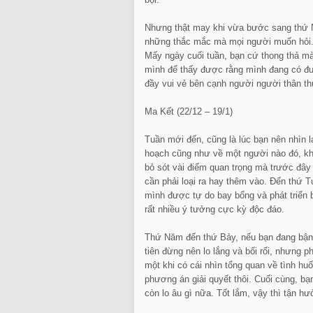
Nhưng thật may khi vừa bước sang thứ Nă
những thắc mắc mà mọi người muốn hỏi. T
Mấy ngày cuối tuần, bạn cứ thong thả mà
mình để thấy được rằng mình đang có đư
đầy vui vẻ bên cạnh người người thân t
Ma Kết (22/12 – 19/1)
Tuần mới đến, cũng là lúc bạn nên nhìn l
hoạch cũng như về một người nào đó, khi
bỏ sót vài điểm quan trọng mà trước đây 
cần phải loại ra hay thêm vào. Đến thứ 
mình được tự do bay bổng và phát triển b
rất nhiều ý tưởng cực kỳ độc đáo.
Thứ Năm đến thứ Bảy, nếu bạn đang bận t
tiên đừng nên lo lắng và bối rối, nhưng p
một khi có cái nhìn tổng quan về tình huố
phương án giải quyết thôi. Cuối cùng, bạn
còn lo âu gì nữa. Tốt lắm, vậy thì tận hư