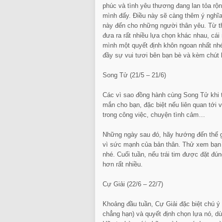
phúc và tình yêu thương đang lan tỏa r
mình đấy. Điều này sẽ càng thêm ý nghĩa
này đến cho những người thân yêu. Từ 
đưa ra rất nhiều lựa chọn khác nhau, cá
mình một quyết định khôn ngoan nhất nh
đầy sự vui tươi bên bạn bè và kèm chút
Song Tử (21/5 – 21/6)
Các vì sao đồng hành cùng Song Tử khi 
mắn cho bạn, đặc biệt nếu liên quan tới 
trong công việc, chuyện tình cảm…
Những ngày sau đó, hãy hướng đến thế gi
vì sức mạnh của bản thân. Thử xem bạn
nhé. Cuối tuần, nếu trái tim được đặt đún
hơn rất nhiều.
Cự Giải (22/6 – 22/7)
Khoảng đầu tuần, Cự Giải đặc biệt chú ý 
chẳng hạn) và quyết định chọn lựa nó, dù