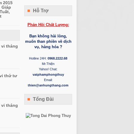
m 2015
: Giáp
Hỗ Trợ
Tuất,
t
Phản Hồi Chất Lượng:
Bạn không hài lòng,
muốn than phiền về dịch
 vi tháng
vụ, hàng hóa ?
Hotline 24H:
0968.2222.68
Mr.Thiện
Yahoo! Chat:
vatphamphongthuy
vi thứ tư
Email:
thien@anhungthang.com
Tổng Đài
 vi tháng