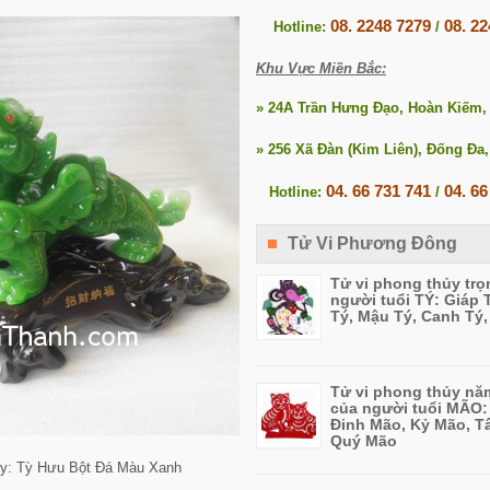
08. 2248 7279
08. 2
Hotline:
/
Khu Vực Miền Bắc:
» 24A Trần Hưng Đạo, Hoàn Kiếm,
» 256 Xã Đàn (Kim Liên), Đống Đa,
04. 66 731 741
04. 66
Hotline:
/
Tử Vi Phương Đông
Tử vi phong thủy trọ
người tuổi TÝ: Giáp 
Tý, Mậu Tý, Canh Tý
Tử vi phong thủy nă
của người tuổi MÃO:
Đinh Mão, Kỷ Mão, T
Quý Mão
y: Tỳ Hưu Bột Đá Màu Xanh