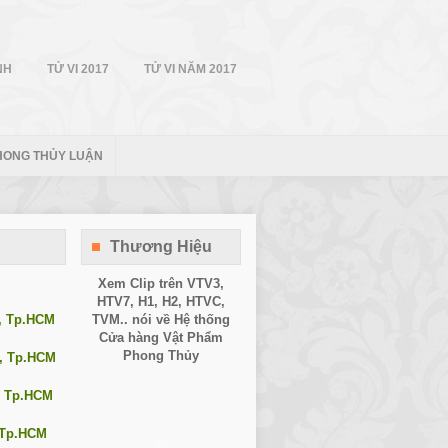
NH
TỬ VI 2017
TỬ VI NĂM 2017
HONG THỦY LUẬN
Thương Hiệu
Xem Clip trên
VTV3
,
HTV7
,
H1
, H2, HTVC,
1, Tp.HCM
TVM.. nói về Hệ thống
Cửa hàng Vật Phẩm
Phong Thủy
0, Tp.HCM
, Tp.HCM
, Tp.HCM