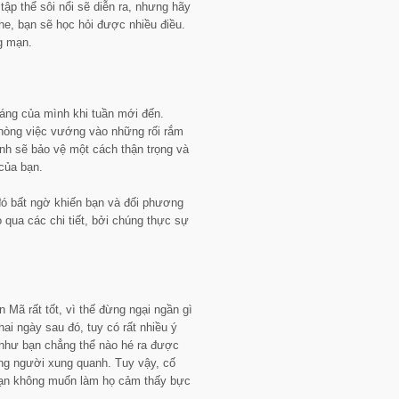
ập thể sôi nổi sẽ diễn ra, nhưng hãy
he, bạn sẽ học hỏi được nhiều điều.
g mạn.
sáng của mình khi tuần mới đến.
hòng việc vướng vào những rối rắm
nh sẽ bảo vệ một cách thận trọng và
của bạn.
ó bất ngờ khiến bạn và đối phương
ỏ qua các chi tiết, bởi chúng thực sự
 Mã rất tốt, vì thế đừng ngại ngần gì
i ngày sau đó, tuy có rất nhiều ý
như bạn chẳng thể nào hé ra được
ng người xung quanh. Tuy vậy, cố
bạn không muốn làm họ cảm thấy bực