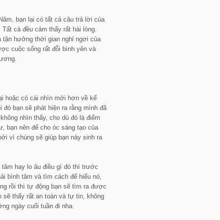
m, bạn lại có tất cả câu trả lời của
ất cả đều cảm thấy rất hài lòng.
 tận hưởng thời gian nghỉ ngơi của
ợc cuộc sống rất đỗi bình yên và
hương.
ại hoặc có cái nhìn mới hơn về kế
 đó bạn sẽ phát hiện ra rằng mình đã
không nhìn thấy, cho dù đó là điểm
Tư, bạn nên để cho óc sáng tạo của
ởi vì chúng sẽ giúp bạn nảy sinh ra
âm hay lo âu điều gì đó thì trước
hải bình tâm và tìm cách để hiểu nó,
ng rồi thì tự động bạn sẽ tìm ra được
 sẽ thấy rất an toàn và tự tin, không
ởng ngày cuối tuần đi nha.