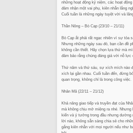
những hoạt động kỷ niệm, các hoạt động t
đảm nhận một vai phụ, kiên nhẫn lắng ng
Cuối tuần là những ngày tuyệt vời và lãn
Thần Nông – Bò Cạp (23/10 – 21/11)
Bò Cạp ắt phải rất ngạc nhiên vì sự tỏa 
Nhưng những ngày sau đó, bạn cần đề p
không cần thiết. Hãy chọn lựa thứ mà mì
đảm bảo rằng chúng đáng giá với nỗ lực 
Thứ năm và thứ sáu, sự xích mích nào đ
xích lại gần nhau. Cuối tuần đến, đừng b
quan trọng, không chỉ là trong công việc.
Nhân Mã (22/11 – 21/12)
Khả năng giao tiếp và truyền đạt của Nhân
mà không chịu mở miệng ra nhé. Nhưng ha
kiến và ý tưởng trong đầu nhưng dường 
lời nào, không sẵn sàng chia sẻ cho nhữ
gắng kiên nhẫn với mọi người nếu như 
bội.