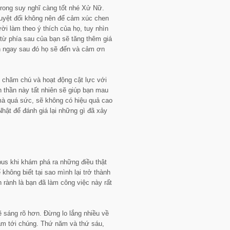
rong suy nghĩ càng tốt nhé Xử Nữ.
à tuyệt đối không nên để cảm xúc chen
ời làm theo ý thích của họ, tuy nhìn
 từ phía sau của bạn sẽ tăng thêm giá
ền ngay sau đó họ sẽ đến và cảm ơn
 chăm chú và hoạt động cật lực với
h thần này tất nhiên sẽ giúp bạn mau
à quá sức, sẽ không có hiệu quả cao
hật để đánh giá lại những gì đã xảy
us khi khám phá ra những điều thật
 không biết tại sao mình lại trở thành
 rành là bạn đã làm công việc này rất
ẽ sáng rõ hơn. Đừng lo lắng nhiều về
 tâm tới chúng. Thứ năm và thứ sáu,