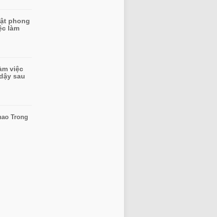
uật phong
ệc làm
àm việc
 dậy sau