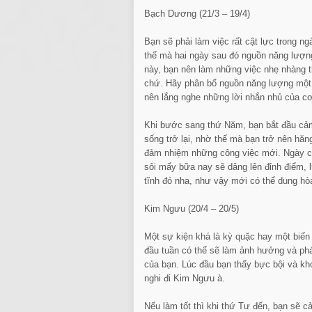
Bạch Dương (21/3 – 19/4)
Bạn sẽ phải làm việc rất cật lực trong ng
thế mà hai ngày sau đó nguồn năng lượng
này, bạn nên làm những việc nhẹ nhàng t
chứ. Hãy phân bổ nguồn năng lượng một 
nên lắng nghe những lời nhắn nhủ của cơ
Khi bước sang thứ Năm, bạn bắt đầu cả
sống trở lại, nhờ thế mà bạn trở nên hă
đảm nhiệm những công việc mới. Ngày cu
sôi mấy bữa nay sẽ dâng lên đỉnh điểm,
tĩnh đó nha, như vậy mới có thể dung h
Kim Ngưu (20/4 – 20/5)
Một sự kiện khá là kỳ quặc hay một biến 
đầu tuần có thể sẽ làm ảnh hưởng và phá 
của bạn. Lúc đầu bạn thấy bực bội và kh
nghi đi Kim Ngưu à.
Nếu làm tốt thì khi thứ Tư đến, bạn sẽ 