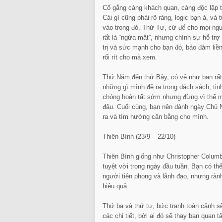
Cố gắng càng khách quan, càng độc lập t
Cái gì cũng phải rõ ràng, logic bạn à, v
vào trong đó. Thứ Tư, cứ để cho mọi ngư
rất là “ngứa mắt”, nhưng chính sự hỗ trợ
trị và sức mạnh cho bạn đó, bảo đảm li
rối rít cho mà xem.
Thứ Năm đến thứ Bảy, có vẻ như bạn rất
những gì mình đề ra trong dách sách, tin
chóng hoàn tất sớm nhưng đừng vì thế m
đâu. Cuối cùng, bạn nên dành ngày Chủ N
ra và tìm hướng cân bằng cho mình.
Thiên Bình (23/9 – 22/10)
Thiên Bình giống như Christopher Columb
tuyệt vời trong ngày đầu tuần. Bạn có thể
người tiên phong và lãnh đạo, nhưng rành
hiệu quả.
Thứ ba và thứ tư, bức tranh toàn cảnh s
các chi tiết, bởi ai đó sẽ thay bạn quan