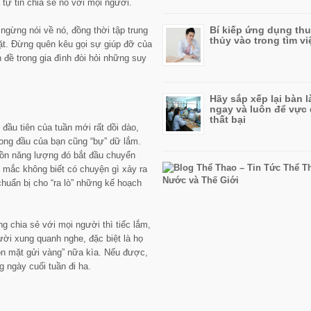
tự tin chia sẻ nó với mọi người.
Bí kiếp ứng dụng th
ngừng nói về nó, đồng thời tập trung
thủy vào trong tìm vi
ặt. Đừng quên kêu gọi sự giúp đỡ của
 đề trong gia đình đòi hỏi những suy
Hãy sắp xếp lại bàn l
ngay và luôn để vực
thất bại
ầu tiên của tuần mới rất dồi dào,
ong đầu của bạn cũng “bự” dữ lắm.
uồn năng lượng đó bắt đầu chuyển
 mắc không biết có chuyện gì xảy ra
huẩn bị cho “ra lò” những kế hoạch
g chia sẻ với mọi người thì tiếc lắm,
ời xung quanh nghe, đặc biệt là họ
n mặt gửi vàng” nữa kìa. Nếu được,
g ngày cuối tuần đi ha.