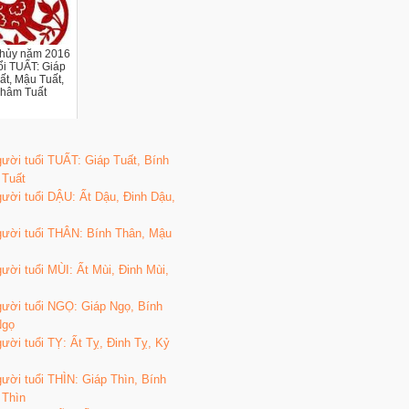
thủy năm 2016
ổi TUẤT: Giáp
ất, Mậu Tuất,
Nhâm Tuất
ười tuổi TUẤT: Giáp Tuất, Bính
 Tuất
ười tuổi DẬU: Ất Dậu, Đinh Dậu,
gười tuổi THÂN: Bính Thân, Mậu
ười tuổi MÙI: Ất Mùi, Đinh Mùi,
gười tuổi NGỌ: Giáp Ngọ, Bính
Ngọ
ười tuổi TỴ: Ất Tỵ, Đinh Tỵ, Kỷ
ười tuổi THÌN: Giáp Thìn, Bính
 Thìn