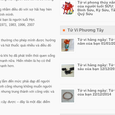
Tử vi phong thủy nă
của người tuổi SỬU: 
g nhầm điều đó với sợ hãi hay hèn
Đinh Sửu, Kỷ Sửu, T
Quý Sửu
hính mình.
 bạn là người tuổi Hợi.
1971, 1983, 1996, 2007
Tử Vi Phương Tây
Tử vi hàng ngày: Tử 
 và thường cho phép mình được hưởng
năm của bạn 01/01/2
 và hút thuốc quá nhiều và điều đó
 khi họ đã phát triển thói quen sống
mạnh nữa. Hiển nhiên là họ có thể
Tử vi hàng ngày: Tử 
 mạnh hơn.
sáu của bạn 12/12/20
g lắm đến mức phải đạp đổ người
hành công nhưng không muốn người
Tử vi hàng ngày: Tử 
p nhưng trung thành với công việc và
của bạn 22/12/2014
ng cậy được – đây là một đặc điểm