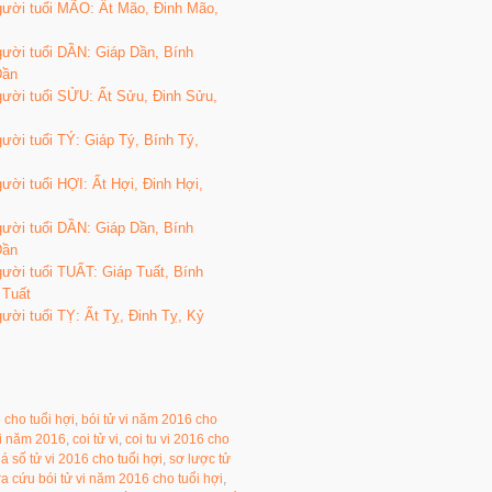
gười tuổi MÃO: Ất Mão, Đinh Mão,
gười tuổi DẦN: Giáp Dần, Bính
Dần
gười tuổi SỬU: Ất Sửu, Đinh Sửu,
ười tuổi TÝ: Giáp Tý, Bính Tý,
ười tuổi HỢI: Ất Hợi, Đinh Hợi,
gười tuổi DẦN: Giáp Dần, Bính
Dần
ười tuổi TUẤT: Giáp Tuất, Bính
 Tuất
ười tuổi TỴ: Ất Tỵ, Đinh Tỵ, Kỷ
6 cho tuổi hợi
,
bói tử vi năm 2016 cho
ợi năm 2016
,
coi tử vi
,
coi tu vi 2016 cho
lá số tử vi 2016 cho tuổi hợi
,
sơ lược tử
ra cứu bói tử vi năm 2016 cho tuổi hợi
,