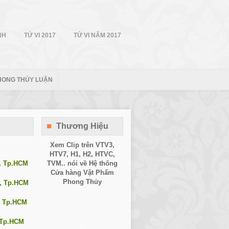
NH
TỬ VI 2017
TỬ VI NĂM 2017
HONG THỦY LUẬN
Thương Hiệu
Xem Clip trên
VTV3
,
HTV7
,
H1
, H2, HTVC,
1, Tp.HCM
TVM.. nói về Hệ thống
Cửa hàng Vật Phẩm
Phong Thủy
0, Tp.HCM
, Tp.HCM
, Tp.HCM