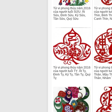
Tử vi phong thủy năm 2016
Tử vi phong 
của người tuổi SỬU: Ất
của người tu
Sửu, Đinh Sửu, Kỷ Sửu,
Thìn, Bính Th
Tân Sửu, Quý Sửu
Canh Thìn, 
Tử vi phong thủy năm 2016
Tử vi phong 
của người tuổi TỴ: Ất Tỵ,
của người tu
Đinh Tỵ, Kỷ Tỵ, Tân Tỵ, Quý
Thân, Mậu T
Tỵ
Thân, Nhâm 