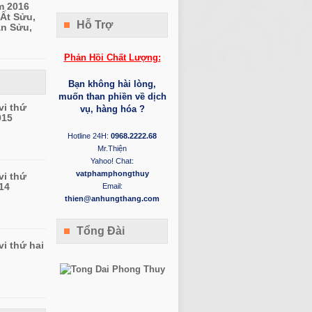
m 2016
Ất Sửu,
Hỗ Trợ
ân Sửu,
Phản Hồi Chất Lượng:
Bạn không hài lòng,
muốn than phiền về dịch
vi thứ
vụ, hàng hóa ?
015
Hotline 24H:
0968.2222.68
Mr.Thiện
Yahoo! Chat:
vatphamphongthuy
vi thứ
14
Email:
thien@anhungthang.com
Tổng Đài
vi thứ hai