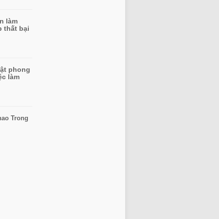
àn làm
 thất bại
uật phong
ệc làm