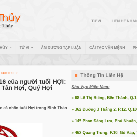
TỬ VI
LIÊN HỆ NHA
»
»
THỦY
TỬ VI
ÂM DƯƠNG TẠP LUẬN
CẢI TẠO VẬN MỆNH
P
 comments
Thông Tin Liên Hệ
16 của người tuổi HỢI:
, Tân Hợi, Quý Hợi
Khu Vực Miền Nam:
» 68 Lê Thị Riêng, Bến Thành, Q.
ác cá nhân tuổi Hợi trong Bính Thân
» 362 Đường 3 Tháng 2, P.12, Q.1
» 145 Phan Đăng Lưu, Phú Nhuận
» 462 Quang Trung, P.10, Gò Vấp