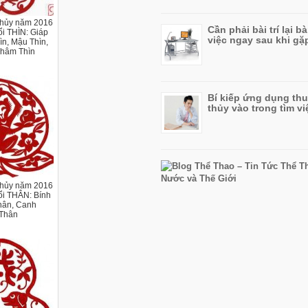
thủy năm 2016
Cần phải bài trí lại b
ổi THÌN: Giáp
việc ngay sau khi gặp
ìn, Mậu Thìn,
Nhâm Thìn
Bí kiếp ứng dụng th
thủy vào trong tìm vi
thủy năm 2016
ổi THÂN: Bính
hân, Canh
Thân