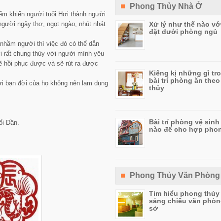
Phong Thủy Nhà Ở
iểm khiến người tuổi Hợi thành người
 người ngây thơ, ngọt ngào, nhút nhát
Xử lý như thế nào vớ
đặt dưới phòng ngủ
nhầm người thì việc đó có thể dẫn
ợi rất chung thủy với người mình yêu
ẽ hồi phục được và sẽ rút ra được
Kiêng kị những gì tr
bài trí phòng ăn the
ời bạn đời của họ không nên lạm dụng
thủy
Bài trí phòng vệ sinh
ổi Dần.
nào để cho hợp pho
Phong Thủy Văn Phòng
Tim hiểu phong thủy
sáng chiếu văn phò
sở