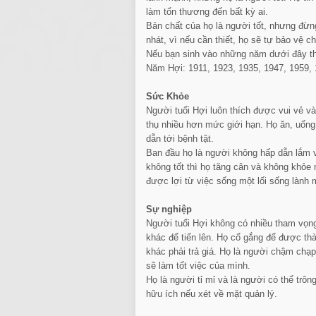
làm tổn thương đến bất kỳ ai.
Bản chất của họ là người tốt, nhưng đừn
nhát, vì nếu cần thiết, họ sẽ tự bảo vệ c
Nếu bạn sinh vào những năm dưới đây thì
Năm Hợi: 1911, 1923, 1935, 1947, 1959, 
Sức Khỏe
Người tuổi Hợi luôn thích được vui vẻ
thụ nhiều hơn mức giới hạn. Họ ăn, uống
dẫn tới bệnh tật.
Ban đầu họ là người không hấp dẫn lắm và
không tốt thì họ tăng cân và không khỏe 
được lợi từ việc sống một lối sống lành
Sự nghiệp
Người tuổi Hợi không có nhiều tham vọn
khác để tiến lên. Họ cố gắng để được t
khác phải trả giá. Họ là người chậm chạ
sẽ làm tốt việc của mình.
Họ là người tỉ mỉ và là người có thể trô
hữu ích nếu xét về mặt quản lý.