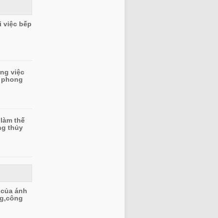
i việc bếp
ong việc
o phong
 làm thế
ng thủy
 của ánh
ng,công