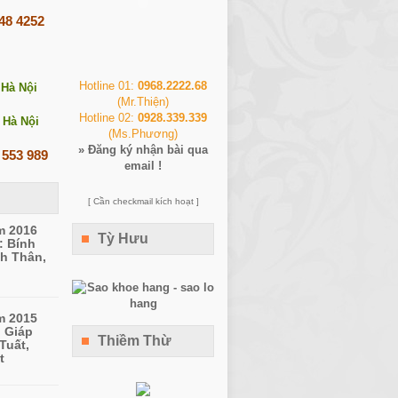
248 4252
Hotline 01:
0968.2222.68
 Hà Nội
(Mr.Thiện)
Hotline 02:
0928.339.339
 Hà Nội
(Ms.Phương)
»
Đăng ký nhận bài qua
 553 989
email !
[ Cần checkmail kích hoạt ]
m 2016
Tỳ Hưu
: Bính
h Thân,
m 2015
: Giáp
Thiềm Thừ
Tuất,
t