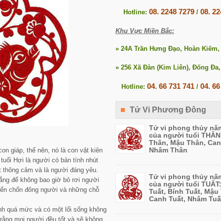
08. 2248 7279
08. 2
Hotline:
/
Khu Vực Miền Bắc:
» 24A Trần Hưng Đạo, Hoàn Kiếm,
» 256 Xã Đàn (Kim Liên), Đống Đa,
04. 66 731 741
04. 66
Hotline:
/
Tử Vi Phương Đông
Tử vi phong thủy nă
của người tuổi THÂN
Thân, Mậu Thân, Can
Nhâm Thân
on giáp, thế nên, nó là con vật kiên
tuổi Hợi là người có bản tính nhút
ết thông cảm và là người đáng yêu.
Tử vi phong thủy nă
gắng để không bao giờ bỏ rơi người
của người tuổi TUẤT
 đến chốn đông người và những chỗ
Tuất, Bính Tuất, Mậu 
Canh Tuất, Nhâm Tuấ
nh quá mức và có một lối sống không
 rằng mọi người đều tốt và sẽ không