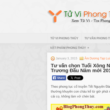
TỬ VI PHONG THỦY
TƯ VẤN PHONG 
»
VẬT PHẨM PHONG THỦY
January 3, 2015
Âm Dương Tạp Lu
Tư vấn chọn Tuổi Xông N
Trương Đầu Năm mới 201
Theo phong tục cổ truyền Tết Nguyên Đán
thường khuyên con cháu kể từ giờ phút 
cải cọ, không làm vở chén bát.