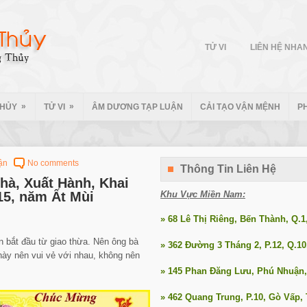
TỬ VI
LIÊN HỆ NHA
»
»
THỦY
TỬ VI
ÂM DƯƠNG TẠP LUẬN
CẢI TẠO VẬN MỆNH
P
ận
No comments
Thông Tin Liên Hệ
hà, Xuất Hành, Khai
5, năm Ất Mùi
Khu Vực Miền Nam:
» 68 Lê Thị Riêng, Bến Thành, Q.
 bắt đầu từ giao thừa. Nên ông bà
» 362 Đường 3 Tháng 2, P.12, Q.1
này nên vui vẻ với nhau, không nên
» 145 Phan Đăng Lưu, Phú Nhuận
» 462 Quang Trung, P.10, Gò Vấp