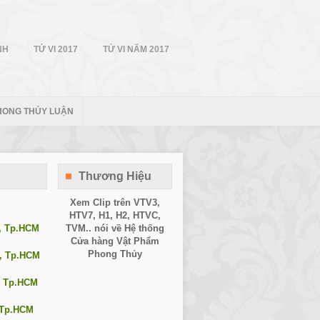
NH
TỬ VI 2017
TỬ VI NĂM 2017
HONG THỦY LUẬN
Thương Hiệu
Xem Clip trên
VTV3
,
HTV7
,
H1
, H2, HTVC,
1, Tp.HCM
TVM.. nói về Hệ thống
Cửa hàng Vật Phẩm
Phong Thủy
0, Tp.HCM
, Tp.HCM
, Tp.HCM