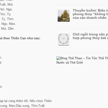
Tuất, Mùi.
 Hợi, Ngọ.
Thuyền buồm: Biểu 
phong thủy “không t
Thìn, Tỵ.
của các doanh nhân
, Tỵ, Thìn.
n, Ngọ, Mẹo.
, Mùi, Dần.
Chổ ngồi trong văn 
hợp phong thủy bát 
hà theo Thiên Can như sau:
m.
ý.
.
.
u.
p lại càng thêm tốt. Nếu chọn Thiên
 xung, Mẹo-Dậu xung, Thìn-Tuất