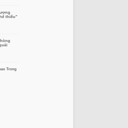
tượng
hể thiếu”
phòng
quái