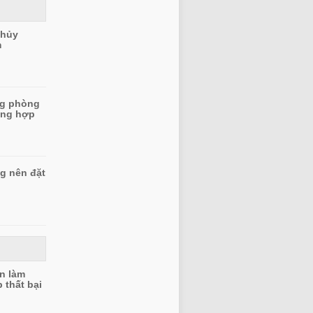
thủy
m
ng phòng
ông hợp
g nên đặt
àn làm
 thất bại