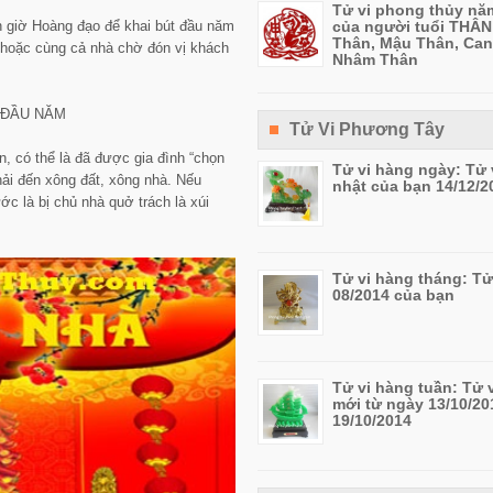
Tử vi phong thủy nă
n giờ Hoàng đạo để khai bút đầu năm
của người tuổi THÂN
Thân, Mậu Thân, Can
 hoặc cùng cả nhà chờ đón vị khách
Nhâm Thân
Tử Vi Phương Tây
n, có thể là đã được gia đình “chọn
Tử vi hàng ngày: Tử 
ải đến xông đất, xông nhà. Nếu
nhật của bạn 14/12/2
ớc là bị chủ nhà quở trách là xúi
Tử vi hàng tháng: Tử
08/2014 của bạn
Tử vi hàng tuần: Tử 
mới từ ngày 13/10/20
19/10/2014