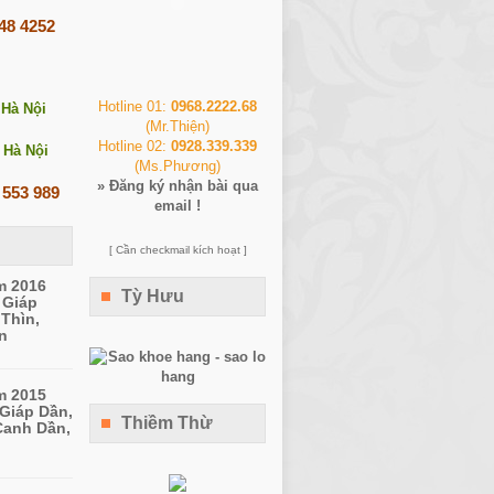
248 4252
Hotline 01:
0968.2222.68
 Hà Nội
(Mr.Thiện)
Hotline 02:
0928.339.339
 Hà Nội
(Ms.Phương)
»
Đăng ký nhận bài qua
 553 989
email !
[ Cần checkmail kích hoạt ]
m 2016
Tỳ Hưu
 Giáp
 Thìn,
n
m 2015
 Giáp Dần,
Thiềm Thừ
Canh Dần,