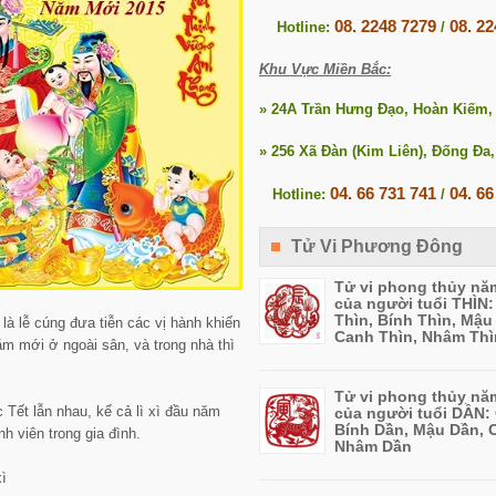
08. 2248 7279
08. 2
Hotline:
/
Khu Vực Miền Bắc:
» 24A Trần Hưng Đạo, Hoàn Kiếm,
» 256 Xã Đàn (Kim Liên), Đống Đa,
04. 66 731 741
04. 66
Hotline:
/
Tử Vi Phương Đông
Tử vi phong thủy nă
của người tuổi THÌN:
Thìn, Bính Thìn, Mậu
là lễ cúng đưa tiễn các vị hành khiến
Canh Thìn, Nhâm Thì
m mới ở ngoài sân, và trong nhà thì
Tử vi phong thủy nă
 Tết lẫn nhau, kể cả lì xì đầu năm
của người tuổi DẦN:
Bính Dần, Mậu Dần, 
 viên trong gia đình.
Nhâm Dần