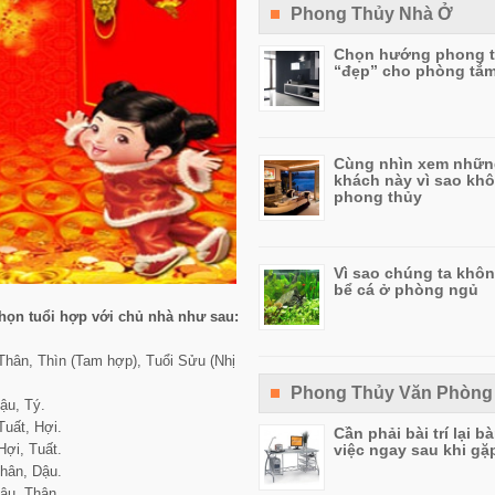
Phong Thủy Nhà Ở
Chọn hướng phong 
“đẹp” cho phòng tắ
Cùng nhìn xem nhữ
khách này vì sao kh
phong thủy
Vì sao chúng ta khôn
bể cá ở phòng ngủ
họn tuổi hợp với chủ nhà như sau:
 Thân, Thìn (Tam hợp), Tuổi Sửu (Nhị
Phong Thủy Văn Phòng
ậu, Tý.
Tuất, Hợi.
Cần phải bài trí lại b
việc ngay sau khi gặp
Hợi, Tuất.
Thân, Dậu.
Dậu, Thân.