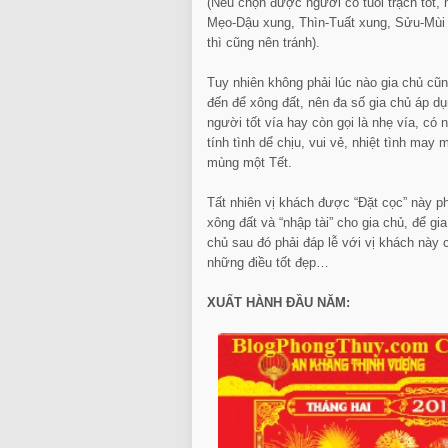
(Nếu chọn được người có tuổi trạch tốt,
Mẹo-Dậu xung, Thìn-Tuất xung, Sửu-Mùi 
thì cũng nên tránh).
Tuy nhiên không phải lúc nào gia chủ c
đến để xông đất, nên đa số gia chủ áp dụ
người tốt vía hay còn gọi là nhẹ vía, có 
tính tình dể chịu, vui vẻ, nhiệt tình m
mùng một Tết.
Tất nhiên vị khách được “Đặt cọc” này p
xông đất và “nhập tài” cho gia chủ, để g
chủ sau đó phải đáp lễ với vị khách này
những điều tốt đẹp…
XUẤT HÀNH ĐẦU NĂM: