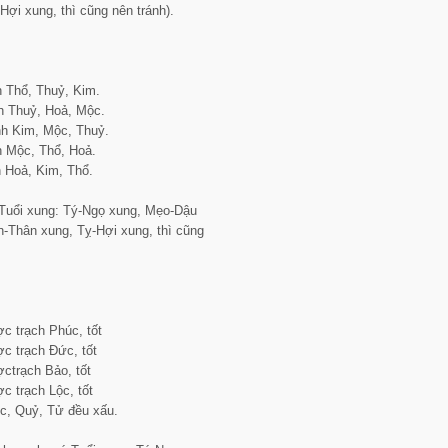
ợi xung, thì cũng nên tránh).
 Thổ, Thuỷ, Kim.
 Thuỷ, Hoả, Mộc.
h Kim, Mộc, Thuỷ.
 Mộc, Thổ, Hoả.
 Hoả, Kim, Thổ.
Tuổi xung: Tý-Ngọ xung, Mẹo-Dậu
n-Thân xung, Tỵ-Hợi xung, thì cũng
c trạch Phúc, tốt
c trạch Đức, tốt
ctrạch Bảo, tốt
c trạch Lộc, tốt
hốc, Quỷ, Tử đều xấu.