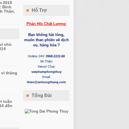
m 2015
: Bính
Hỗ Trợ
h Thân,
Phản Hồi Chất Lượng:
Bạn không hài lòng,
muốn than phiền về dịch
vi chủ
vụ, hàng hóa ?
014
Hotline 24H:
0968.2222.68
Mr.Thiện
Yahoo! Chat:
vatphamphongthuy
 vi tháng
Email:
thien@anhungthang.com
Tổng Đài
vi tuần
14 đến