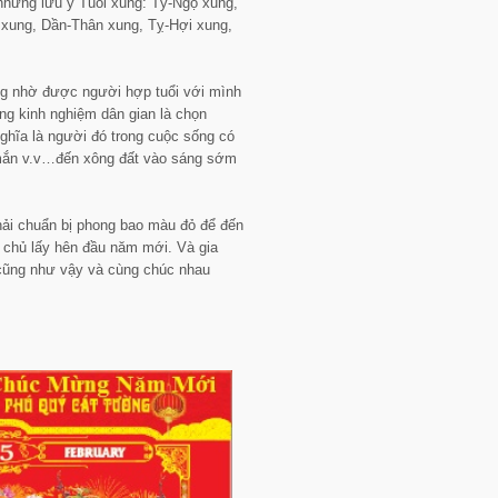
 nhưng lưu ý Tuổi xung: Tý-Ngọ xung,
xung, Dần-Thân xung, Tỵ-Hợi xung,
ũng nhờ được người hợp tuổi với mình
ng kinh nghiệm dân gian là chọn
nghĩa là người đó trong cuộc sống có
ay mắn v.v…đến xông đất vào sáng sớm
hải chuẩn bị phong bao màu đỏ để đến
ia chủ lấy hên đầu năm mới. Và gia
 cũng như vậy và cùng chúc nhau