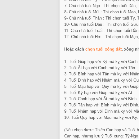
7- Chủ nhà tuổi Ngọ : Thì chọn tuổi Dần, 
8- Chủ nhà tuổi Mùi : Thì chọn tuổi Mẹo,
9- Chủ nhà tuổi Thân : Thì chọn tuổi Tý, 
10- Chủ nhà tuổi Dậu : Thì chọn tuổi Sửu
11- Chủ nhà tuổi Tuất : Thì chọn tuổi Dầ
12- Chủ nhà tuổi Hợi : Thì chọn tuổi Mẹo
Hoặc cách
chọn tuổi xông đất
, xông n
1. Tuổi Giáp hạp với Kỷ mà kỵ với Canh.
2. Tuổi Ất hạp với Canh mà kỵ với Tân.
3. Tuổi Bính hạp với Tân mà kỵ với Nhâ
4. Tuổi Đinh hạp với Nhâm mà kỵ với Qu
5. Tuổi Mậu hạp với Quý mà kỵ với Giáp
6. Tuổi Kỷ hạp với Giáp mà kỵ với Ất.
7. Tuổi Canh hạp với Ất mà kỵ với Bính.
8. Tuổi Tân hạp với Bính mà kỵ với Đinh
9. Tuổi Nhâm hạp với Đinh mà kỵ với Mậ
10. Tuổi Quý hạp với Mậu mà kỵ với Kỷ.
(Nếu chọn được Thiên Can hạp và Tuổi hạ
Can hạp, nhưng lưu ý Tuổi xung: Tý-Ngọ