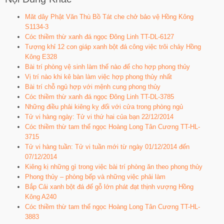
Măt dây Phật Văn Thù Bồ Tát che chở bảo vệ Hồng Kông
S1134-3
Cóc thiềm thừ xanh đá ngọc Đông Linh TT-DL-6127
Tượng khỉ 12 con giáp xanh bột đá công việc trôi chảy Hồng
Kông E328
Bài trí phòng vệ sinh làm thế nào để cho hợp phong thủy
Vị trí nào khi kê bàn làm việc hợp phong thủy nhất
Bài trí chỗ ngủ hợp với mệnh cung phong thủy
Cóc thiềm thừ xanh đá ngọc Đông Linh TT-DL-3785
Những điều phải kiêng kỵ đối với cửa trong phòng ngủ
Tử vi hàng ngày: Tử vi thứ hai của bạn 22/12/2014
Cóc thiềm thừ tam thể ngọc Hoàng Long Tân Cương TT-HL-
3715
Tử vi hàng tuần: Tử vi tuần mới từ ngày 01/12/2014 đến
07/12/2014
Kiêng kị những gì trong việc bài trí phòng ăn theo phong thủy
Phong thủy – phòng bếp và những việc phải làm
Bắp Cải xanh bột đá đế gỗ lớn phát đạt thịnh vượng Hồng
Kông A240
Cóc thiềm thừ tam thể ngọc Hoàng Long Tân Cương TT-HL-
3883