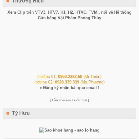
Thương Hiệu
Xem Clip trên
VTV3
,
HTV7
,
H1
, H2, HTVC, TVM.. nói về Hệ thống
Cửa hàng Vật Phẩm Phong Thủy
Hotline 01:
0968.2222.68
(Mr.Thiện)
Hotline 02:
0928.339.339
(Ms.Phương)
»
Đăng ký nhận bài qua email !
[ Cần checkmail kích hoạt ]
Tỳ Hưu