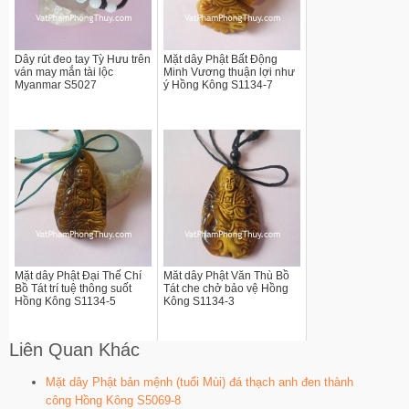
Dây rút đeo tay Tỳ Hưu trên
Mặt dây Phật Bất Động
ván may mắn tài lộc
Minh Vương thuận lợi như
Myanmar S5027
ý Hồng Kông S1134-7
Mặt dây Phật Đại Thế Chí
Măt dây Phật Văn Thù Bồ
Bồ Tát trí tuệ thông suốt
Tát che chở bảo vệ Hồng
Hồng Kông S1134-5
Kông S1134-3
Liên Quan Khác
Mặt dây Phật bản mệnh (tuổi Mùi) đá thạch anh đen thành
công Hồng Kông S5069-8