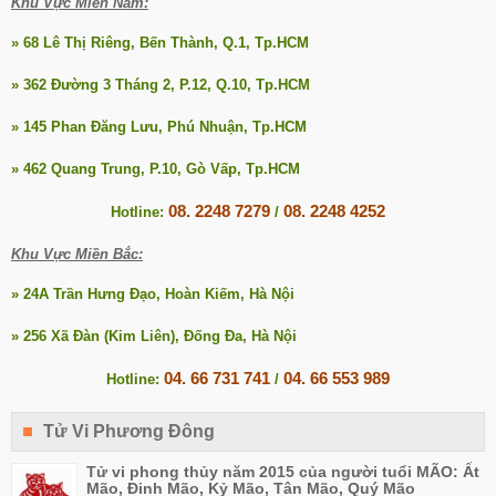
Khu Vực Miền Nam:
» 68 Lê Thị Riêng, Bến Thành, Q.1, Tp.HCM
» 362 Đường 3 Tháng 2, P.12, Q.10, Tp.HCM
» 145 Phan Đăng Lưu, Phú Nhuận, Tp.HCM
» 462 Quang Trung, P.10, Gò Vấp, Tp.HCM
08. 2248 7279
08. 2248 4252
Hotline:
/
Khu Vực Miền Bắc:
» 24A Trần Hưng Đạo, Hoàn Kiếm, Hà Nội
» 256 Xã Đàn (Kim Liên), Đống Đa, Hà Nội
04. 66 731 741
04. 66 553 989
Hotline:
/
Tử Vi Phương Đông
Tử vi phong thủy năm 2015 của người tuổi MÃO: Ất
Mão, Đinh Mão, Kỷ Mão, Tân Mão, Quý Mão