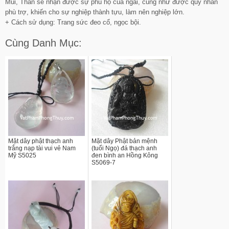
Mùi, Thân sẽ nhận được sự phù hộ của ngài, cũng như được quý nhân
phù trợ, khiến cho sự nghiệp thành tựu, làm nên nghiệp lớn.
+ Cách sử dụng: Trang sức đeo cổ, ngọc bội.
Cùng Danh Mục:
Mặt dây phật thạch anh
Mặt dây Phật bản mệnh
trắng nạp tài vui vẻ Nam
(tuổi Ngọ) đá thạch anh
Mỹ S5025
đen bình an Hồng Kông
S5069-7