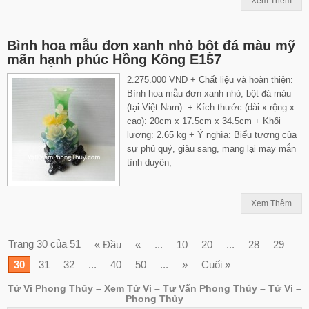
Xem Thêm
Bình hoa mẫu đơn xanh nhỏ bột đá màu mỹ
mãn hạnh phúc Hồng Kông E157
2.275.000 VNĐ + Chất liệu và hoàn thiện:
Bình hoa mẫu đơn xanh nhỏ, bột đá màu
(tại Việt Nam). + Kích thước (dài x rộng x
cao): 20cm x 17.5cm x 34.5cm + Khối
lượng: 2.65 kg + Ý nghĩa: Biểu tượng của
sự phú quý, giàu sang, mang lại may mắn
tình duyên,
Xem Thêm
Trang 30 của 51
« Đầu
«
...
10
20
...
28
29
30
31
32
...
40
50
...
»
Cuối »
Tử Vi Phong Thủy – Xem Tử Vi – Tư Vấn Phong Thủy – Tử Vi –
Phong Thủy